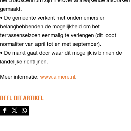
het Stadscentrum zijn hierover al afwijkende afspraken
gemaakt.
• De gemeente verkent met ondernemers en
belanghebbenden de mogelijkheid om het
terrassenseizoen eenmalig te verlengen (dit loopt
normaliter van april tot en met september).
• De markt gaat door waar dit mogelijk is binnen de
landelijke richtlijnen.
Meer informatie:
www.almere.nl
.
DEEL DIT ARTIKEL
D
D
D
e
e
e
e
e
e