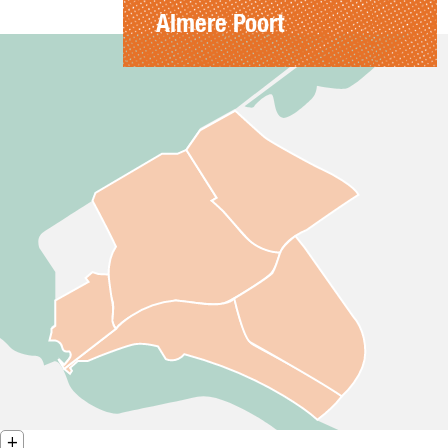
Almere Poort
Z
+