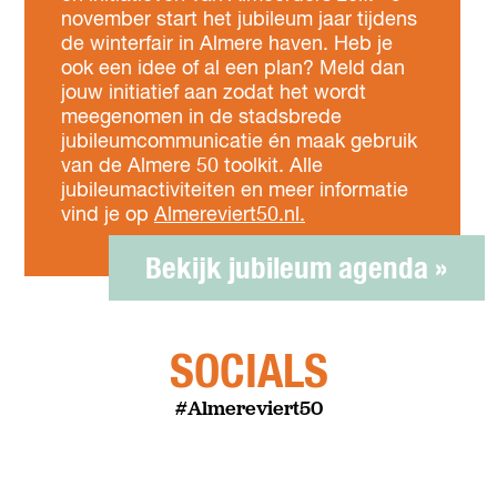
november start het jubileum jaar tijdens
de winterfair in Almere haven. Heb je
ook een idee of al een plan? Meld dan
jouw initiatief aan zodat het wordt
meegenomen in de stadsbrede
jubileumcommunicatie én maak gebruik
van de Almere 50 toolkit. Alle
jubileumactiviteiten en meer informatie
vind je op
Almereviert50.nl.
Bekijk jubileum agenda »
SOCIALS
#Almereviert50