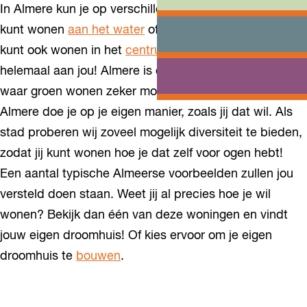
In Almere kun je op verschillende manieren wonen. Je
kunt wonen
aan het water
of
groots wonen
, maar je
kunt ook wonen in het
centrum
. Deze keuze is
helemaal aan jou! Almere is ook een
duurzame
stad,
waar groen wonen zeker mogelijk is. Een huis kopen in
Almere doe je op je eigen manier, zoals jij dat wil. Als
stad proberen wij zoveel mogelijk diversiteit te bieden,
zodat jij kunt wonen hoe je dat zelf voor ogen hebt!
Een aantal typische Almeerse voorbeelden zullen jou
versteld doen staan. Weet jij al precies hoe je wil
wonen? Bekijk dan één van deze woningen en vindt
jouw eigen droomhuis! Of kies ervoor om je eigen
droomhuis te
bouwen
.