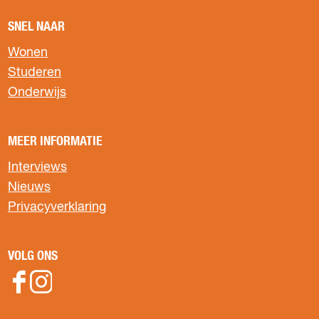
SNEL NAAR
Wonen
Studeren
Onderwijs
MEER INFORMATIE
Interviews
Nieuws
Privacyverklaring
VOLG ONS
F
I
s
a
n
o