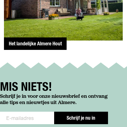
m
e
e
B
u
Het landelijke Almere Hout
H
e
e
n
a
MIS NIETS!
n
d
Schrijf je in voor onze nieuwsbrief en ontvang
e
alle tips en nieuwtjes uit Almere.