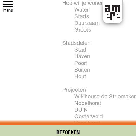
Hoe wil je wonen?
Water
menu
Stads
H
Duurzaam
e
Groots
t
k
Stadsdelen
a
Stad
n
Haven
i
Poort
n
Buiten
A
Hout
l
m
Projecten
e
Wikihouse de Stripmaker
r
Nobelhorst
e
DUIN
Oosterwold
Vogelhorst
New Brooklyn
BEZOEKEN