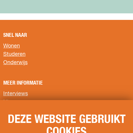
e
A
m
e
SNEL NAAR
e
Wonen
H
o
Studeren
u
Onderwijs
MEER INFORMATIE
Interviews
Nieuws
Privacyverklaring
DEZE WEBSITE GEBRUIKT
COOKIES
VOLG ONS