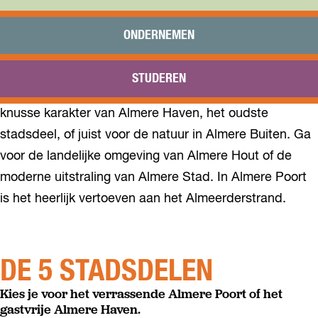
STADSDELEN IN ALMERE
Praktisch
Onderwijs
ONDERNEMEN
Sport
Bezoeken
Almere is opgebouwd uit verschillende stadsdelen met
STUDEREN
Bereikbaarheid
elkaar haar eigen sfeer en identiteit. Kies voor het
knusse karakter van Almere Haven, het oudste
stadsdeel, of juist voor de natuur in Almere Buiten. Ga
voor de landelijke omgeving van Almere Hout of de
moderne uitstraling van Almere Stad. In Almere Poort
is het heerlijk vertoeven aan het Almeerderstrand.
DE 5 STADSDELEN
Kies je voor het verrassende Almere Poort of het
gastvrije Almere Haven.