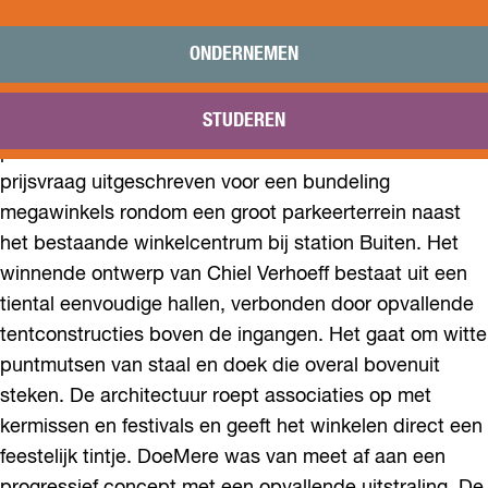
DOEMERE
Praktisch
Onderwijs
ONDERNEMEN
De gemeentelijke ontwerpers van Almere Buiten
Sport
bedachten dat de grotere woonwinkels, die in steden
Bezoeken
STUDEREN
meestal aan de randen liggen, een meer centrale
Bereikbaarheid
plaats in het stadsdeel verdienden. In 1985 werd een
prijsvraag uitgeschreven voor een bundeling
megawinkels rondom een groot parkeerterrein naast
het bestaande winkelcentrum bij station Buiten. Het
winnende ontwerp van Chiel Verhoeff bestaat uit een
tiental eenvoudige hallen, verbonden door opvallende
tentconstructies boven de ingangen. Het gaat om witte
puntmutsen van staal en doek die overal bovenuit
steken. De architectuur roept associaties op met
kermissen en festivals en geeft het winkelen direct een
feestelijk tintje. DoeMere was van meet af aan een