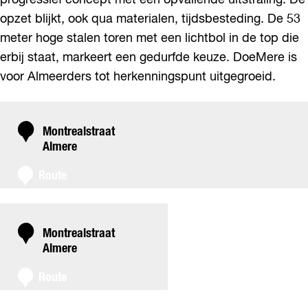
progressief concept met een opvallende uitstraling. De
opzet blijkt, ook qua materialen, tijdsbesteding. De 53
meter hoge stalen toren met een lichtbol in de top die
erbij staat, markeert een gedurfde keuze. DoeMere is
voor Almeerders tot herkenningspunt uitgegroeid.
C
Montrealstraat
Almere
o
n
n
Route
a
t
a
a
r
c
D
C
Montrealstraat
t
o
Almere
o
e
n
n
Route
M
a
t
e
a