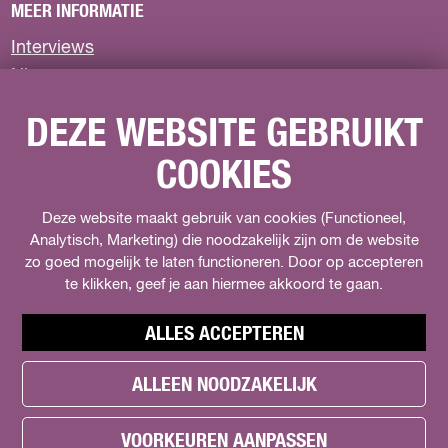
MEER INFORMATIE
o
o
o
p
p
p
Interviews
F
X
W
Nieuws
a
h
c
a
Privacyverklaring
e
t
DEZE WEBSITE GEBRUIKT
b
s
COOKIES
o
A
VOLG ONS
o
p
k
p
F
Deze website maakt gebruik van cookies (Functioneel,
I
s
a
Analytisch, Marketing) die noodzakelijk zijn om de website
n
o
zo goed mogelijk te laten functioneren. Door op accepteren
c
s
c
e
t
te klikken, geef je aan hiermee akkoord te gaan.
i
b
a
a
o
g
l
ALLES ACCEPTEREN
o
r
s
k
a
.
ALLEEN NOODZAKELIJK
h
H
m
t
e
e
H
w
© Copyright 2026 Het kan in Almere -
Cookie Preferences
a
t
e
i
VOORKEUREN AANPASSEN