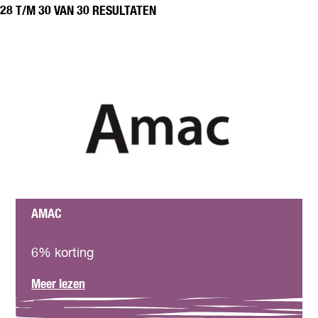
t
28 T/M 30 VAN 30 RESULTATEN
z
o
e
k
j
e
?
AMAC
A
m
6% korting
a
c
o
Meer lezen
v
e