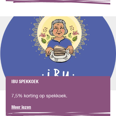
r
A
m
a
c
IBU SPEKKOEK
I
b
7,5% korting op spekkoek.
u
s
o
Meer lezen
p
v