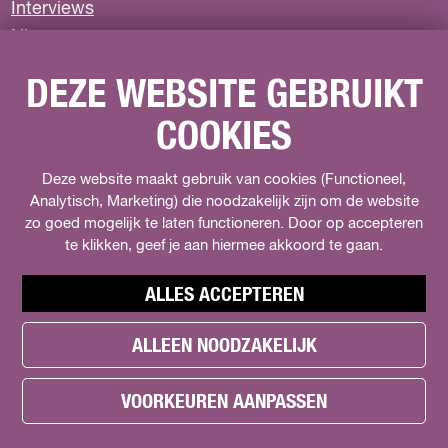
Interviews
e
a
a
a
p
k
Nieuws
v
g
g
g
a
Privacyverklaring
DEZE WEBSITE GEBRUIKT
o
i
i
i
g
COOKIES
VOLG ONS
r
n
n
n
i
i
a
a
a
n
F
Deze website maakt gebruik van cookies (Functioneel,
I
s
a
Analytisch, Marketing) die noodzakelijk zijn om de website
n
o
g
a
zo goed mogelijk te laten functioneren. Door op accepteren
c
s
c
e
t
te klikken, geef je aan hiermee akkoord te gaan.
i
e
b
a
a
o
g
l
ALLES ACCEPTEREN
p
o
r
s
k
a
.
ALLEEN NOODZAKELIJK
a
h
H
m
t
e
e
H
w
g
© Copyright 2026 Het kan in Almere -
Cookie Preferences
a
t
e
i
VOORKEUREN AANPASSEN
|
Cookies
|
Colofon
|
Disclaimer
d
k
t
t
i
e
a
k
t