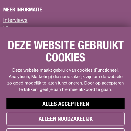
a
a
a
MEER INFORMATIE
o
o
o
p
p
p
Interviews
F
X
W
Nieuws
a
h
c
a
Privacyverklaring
e
t
DEZE WEBSITE GEBRUIKT
b
s
COOKIES
o
A
VOLG ONS
o
p
k
p
F
Deze website maakt gebruik van cookies (Functioneel,
I
s
a
Analytisch, Marketing) die noodzakelijk zijn om de website
n
o
zo goed mogelijk te laten functioneren. Door op accepteren
c
s
c
e
t
te klikken, geef je aan hiermee akkoord te gaan.
i
b
a
a
o
g
l
ALLES ACCEPTEREN
o
r
s
k
a
.
ALLEEN NOODZAKELIJK
h
H
m
t
e
e
H
w