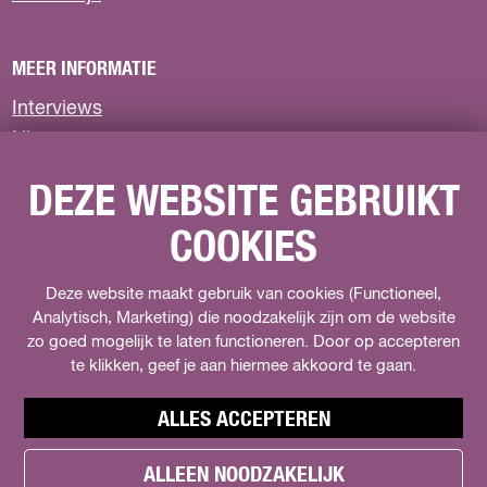
n
n
n
a
a
a
MEER INFORMATIE
o
o
o
p
p
p
Interviews
F
X
W
Nieuws
a
h
c
a
Privacyverklaring
e
t
DEZE WEBSITE GEBRUIKT
b
s
COOKIES
o
A
VOLG ONS
o
p
k
p
F
Deze website maakt gebruik van cookies (Functioneel,
I
s
a
Analytisch, Marketing) die noodzakelijk zijn om de website
n
o
zo goed mogelijk te laten functioneren. Door op accepteren
c
s
c
e
t
te klikken, geef je aan hiermee akkoord te gaan.
i
b
a
a
o
g
l
ALLES ACCEPTEREN
o
r
s
k
a
.
ALLEEN NOODZAKELIJK
h