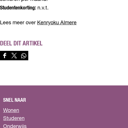
Studentenkorting:
n.v.t.
Lees meer over
Kenryoku Almere
DEEL DIT ARTIKEL
D
D
D
e
e
e
e
e
e
l
l
l
d
d
d
e
e
e
z
z
z
SNEL NAAR
e
e
e
p
p
p
Wonen
a
a
a
Studeren
g
g
g
Onderwijs
i
i
i