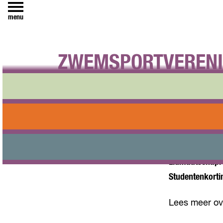
menu
ZWEMSPORTVERENI
Zwemsportver
ons terecht 
één dames wa
wedstrijdzwe
Lidmaatschap:
Studentenkorti
Lees meer o