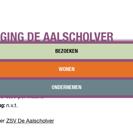
GING DE AALSCHOLVER
BEZOEKEN
eniging De Aalscholver is de KNZB vereniging in Almere
voor Waterpolo en/of Wedstrijdzwemmen. Wij hebben vie
WONEN
terpoloteam die actief op diverse niveaus. Onze
mmers doen mee op het hoogste niveau in de regionale
ONDERNEMEN
€25,00 per maand
ng:
n.v.t.
ver
ZSV De Aalscholver