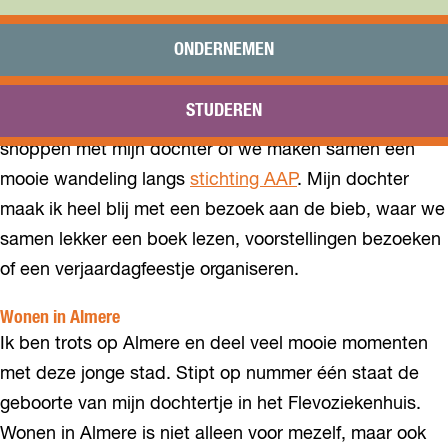
RORY
Praktisch
Onderwijs
ONDERNEMEN
Ik ben Rory. Ik woon én onderneem in Almere, waar ik
Sport
overigens best trots op ben. Almere is nu al zo lang
Bezoeken
STUDEREN
Bereikbaarheid
mijn ‘thuishaven’. In mijn vrije tijd ga ik graag (window)
shoppen met mijn dochter of we maken samen een
mooie wandeling langs
stichting AAP
. Mijn dochter
maak ik heel blij met een bezoek aan de bieb, waar we
samen lekker een boek lezen, voorstellingen bezoeken
of een verjaardagfeestje organiseren.
Wonen in Almere
Ik ben trots op Almere en deel veel mooie momenten
met deze jonge stad. Stipt op nummer één staat de
geboorte van mijn dochtertje in het Flevoziekenhuis.
Wonen in Almere is niet alleen voor mezelf, maar ook