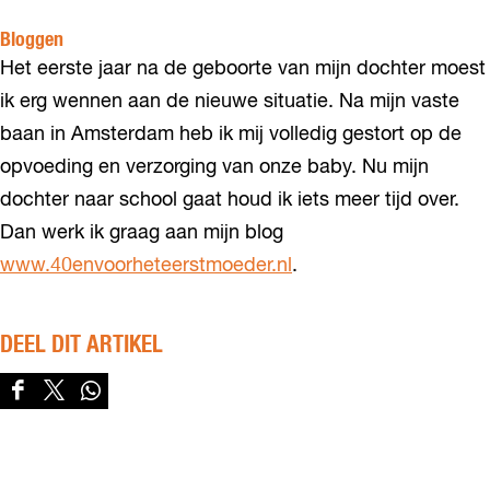
Bloggen
Het eerste jaar na de geboorte van mijn dochter moest
ik erg wennen aan de nieuwe situatie. Na mijn vaste
baan in Amsterdam heb ik mij volledig gestort op de
opvoeding en verzorging van onze baby. Nu mijn
dochter naar school gaat houd ik iets meer tijd over.
Dan werk ik graag aan mijn blog
www.40envoorheteerstmoeder.nl
.
DEEL DIT ARTIKEL
D
D
D
e
e
e
e
e
e
l
l
l