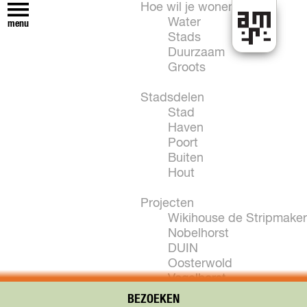
Hoe wil je wonen?
Water
menu
Stads
H
Duurzaam
e
Groots
t
k
Stadsdelen
a
Stad
n
Haven
i
Poort
n
Buiten
A
Hout
l
m
Projecten
e
Wikihouse de Stripmaker
r
Nobelhorst
e
DUIN
Oosterwold
Vogelhorst
New Brooklyn
BEZOEKEN