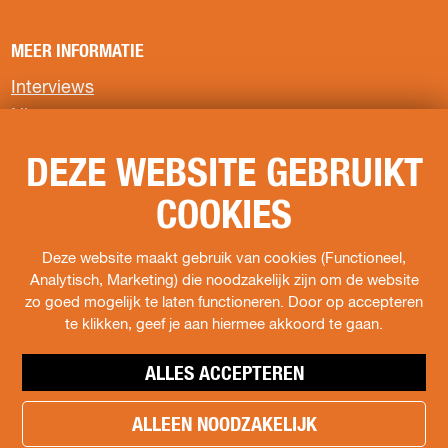
n
n
n
a
a
a
MEER INFORMATIE
o
o
o
p
p
p
Interviews
F
X
W
Nieuws
a
h
c
a
Privacyverklaring
e
t
DEZE WEBSITE GEBRUIKT
b
s
COOKIES
o
A
VOLG ONS
o
p
k
p
F
I
s
Deze website maakt gebruik van cookies (Functioneel,
a
n
o
Analytisch, Marketing) die noodzakelijk zijn om de website
c
s
c
zo goed mogelijk te laten functioneren. Door op accepteren
e
t
i
te klikken, geef je aan hiermee akkoord te gaan.
b
a
a
o
g
l
ALLES ACCEPTEREN
o
r
s
k
a
.
ALLEEN NOODZAKELIJK
h
H
m
t