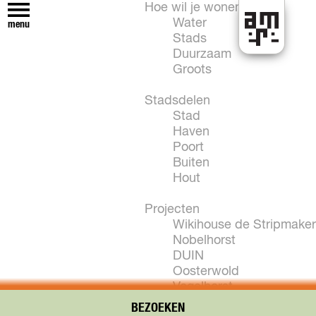
Hoe wil je wonen?
Water
menu
Stads
H
Duurzaam
e
Groots
t
k
Stadsdelen
a
Stad
n
Haven
i
Poort
n
Buiten
A
Hout
l
m
Projecten
e
Wikihouse de Stripmaker
r
Nobelhorst
e
DUIN
Oosterwold
Vogelhorst
New Brooklyn
BEZOEKEN