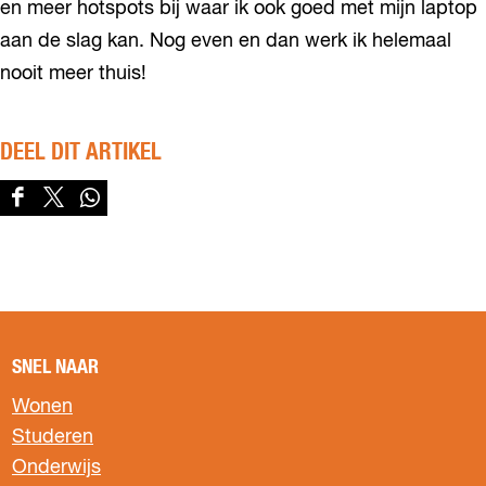
en meer hotspots bij waar ik ook goed met mijn laptop
aan de slag kan. Nog even en dan werk ik helemaal
nooit meer thuis!
DEEL DIT ARTIKEL
D
D
D
e
e
e
e
e
e
l
l
l
d
d
d
e
e
e
z
z
z
SNEL NAAR
e
e
e
p
p
p
Wonen
a
a
a
Studeren
g
g
g
Onderwijs
i
i
i