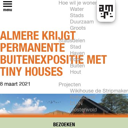
Hoe wil je wonen?
Water
menu
Stads
H
Duurzaam
e
Groots
ALMERE KRIJGT
t
k
Stadsdelen
PERMANENTE
a
Stad
n
Haven
BUITENEXPOSITIE MET
i
Poort
n
Buiten
TINY HOUSES
A
Hout
l
8 maart 2021
m
Projecten
e
Wikihouse de Stripmaker
r
Nobelhorst
e
DUIN
Oosterwold
Vogelhorst
New Brooklyn
BEZOEKEN