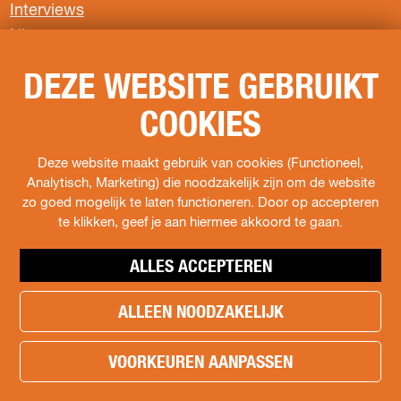
Interviews
F
X
W
Nieuws
a
h
c
a
Privacyverklaring
e
t
DEZE WEBSITE GEBRUIKT
b
s
COOKIES
o
A
VOLG ONS
o
p
k
p
Deze website maakt gebruik van cookies (Functioneel,
F
I
s
Analytisch, Marketing) die noodzakelijk zijn om de website
a
n
o
zo goed mogelijk te laten functioneren. Door op accepteren
c
s
c
te klikken, geef je aan hiermee akkoord te gaan.
e
t
i
b
a
a
o
g
l
ALLES ACCEPTEREN
o
r
s
k
a
.
ALLEEN NOODZAKELIJK
h
H
m
t
e
e
H
w
© Copyright 2026 Het kan in Almere -
Cookie Preferences
a
VOORKEUREN AANPASSEN
t
e
i
|
Cookies
|
Colofon
|
Disclaimer
d
k
t
t
e