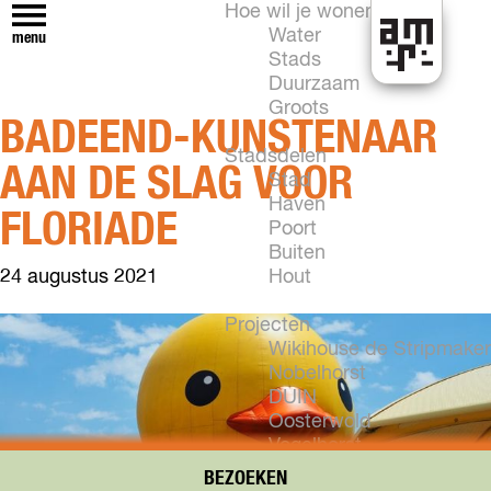
Hoe wil je wonen?
Water
menu
Stads
H
Duurzaam
e
Groots
BADEEND-KUNSTENAAR
t
k
Stadsdelen
AAN DE SLAG VOOR
a
Stad
n
Haven
FLORIADE
i
Poort
n
Buiten
A
24 augustus 2021
Hout
l
m
Projecten
e
Wikihouse de Stripmaker
r
Nobelhorst
e
DUIN
Oosterwold
Vogelhorst
New Brooklyn
BEZOEKEN