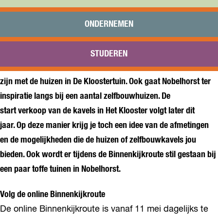
Praktisch
Onderwijs
ONDERNEMEN
Sport
In de week van 11 mei start Nobelhorst met de eerste online
Bezoeken
editie van de Binnenkijkroute. De hele week deelt
STUDEREN
Bereikbaarheid
Nobelhorst filmpjes van verschillende huizen die vergelijkbaar
zijn met de huizen in De Kloostertuin. Ook gaat Nobelhorst ter
inspiratie langs bij een aantal zelfbouwhuizen. De
start verkoop van de kavels in Het Klooster volgt later dit
jaar. Op deze manier krijg je toch een idee van de afmetingen
en de mogelijkheden die de huizen of zelfbouwkavels jou
bieden. Ook wordt er tijdens de Binnenkijkroute stil gestaan bij
een paar toffe tuinen in Nobelhorst.
Volg de online Binnenkijkroute
De online Binnenkijkroute is vanaf 11 mei dagelijks te