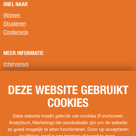
SNEL NAAR
e
e
e
p
p
p
Wonen
a
a
a
Studeren
g
g
g
Onderwijs
i
i
i
n
n
n
a
a
a
MEER INFORMATIE
o
o
o
p
p
p
Interviews
F
X
W
Nieuws
a
h
c
a
Privacyverklaring
e
t
DEZE WEBSITE GEBRUIKT
b
s
COOKIES
o
A
VOLG ONS
o
p
k
p
F
I
s
Deze website maakt gebruik van cookies (Functioneel,
a
n
o
Analytisch, Marketing) die noodzakelijk zijn om de website
c
s
c
zo goed mogelijk te laten functioneren. Door op accepteren