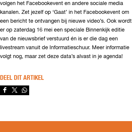
volgen het Facebookevent en andere sociale media
kanalen. Zet jezelf op ‘Gaat’ in het Facebookevent om
een bericht te ontvangen bij nieuwe video’s. Ook wordt
er op zaterdag 16 mei een speciale Binnenkijk editie
van de nieuwsbrief verstuurd én is er die dag een
livestream vanuit de Informatieschuur. Meer informatie
volgt nog, maar zet deze data’s alvast in je agenda!
DEEL DIT ARTIKEL
D
D
D
e
e
e
e
e
e
l
l
l
d
d
d
e
e
e
z
z
z