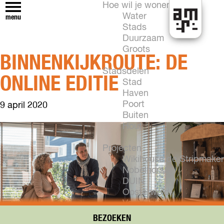
Hoe wil je wonen?
Water
menu
Stads
H
Duurzaam
e
Groots
BINNENKIJKROUTE: DE
t
k
Stadsdelen
ONLINE EDITIE
a
Stad
n
Haven
i
Poort
9 april 2020
n
Buiten
A
Hout
l
m
Projecten
e
Wikihouse de Stripmaker
r
Nobelhorst
e
DUIN
Oosterwold
Vogelhorst
New Brooklyn
BEZOEKEN