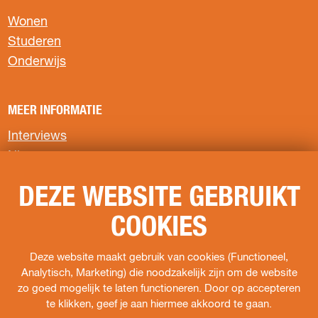
e
e
e
p
p
p
Wonen
a
a
a
Studeren
g
g
g
Onderwijs
i
i
i
n
n
n
a
a
a
MEER INFORMATIE
o
o
o
p
p
p
Interviews
F
X
W
Nieuws
a
h
c
a
Privacyverklaring
e
t
DEZE WEBSITE GEBRUIKT
b
s
COOKIES
o
A
VOLG ONS
o
p
k
p
Deze website maakt gebruik van cookies (Functioneel,
F
I
s
Analytisch, Marketing) die noodzakelijk zijn om de website
a
n
o
zo goed mogelijk te laten functioneren. Door op accepteren
c
s
c
te klikken, geef je aan hiermee akkoord te gaan.
e
t
i