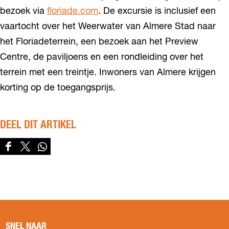
bezoek via
floriade.com
. De excursie is inclusief een
vaartocht over het Weerwater van Almere Stad naar
het Floriadeterrein, een bezoek aan het Preview
Centre, de paviljoens en een rondleiding over het
terrein met een treintje. Inwoners van Almere krijgen
korting op de toegangsprijs.
DEEL DIT ARTIKEL
D
D
D
e
e
e
e
e
e
l
l
l
d
d
d
e
e
e
z
z
z
SNEL NAAR