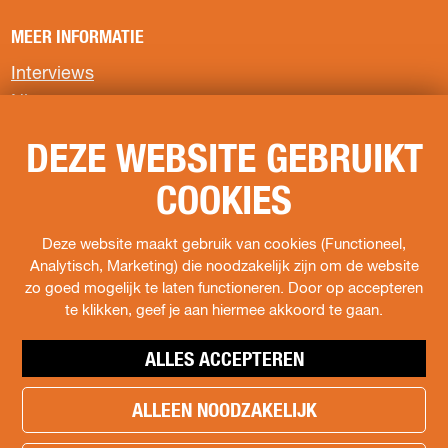
a
a
a
MEER INFORMATIE
o
o
o
p
p
p
Interviews
F
X
W
Nieuws
a
h
c
a
Privacyverklaring
e
t
DEZE WEBSITE GEBRUIKT
b
s
COOKIES
o
A
VOLG ONS
o
p
k
p
F
I
s
Deze website maakt gebruik van cookies (Functioneel,
a
n
o
Analytisch, Marketing) die noodzakelijk zijn om de website
c
s
c
zo goed mogelijk te laten functioneren. Door op accepteren
e
t
i
te klikken, geef je aan hiermee akkoord te gaan.
b
a
a
o
g
l
ALLES ACCEPTEREN
o
r
s
k
a
.
ALLEEN NOODZAKELIJK
h
H
m
t
e
e
H
w