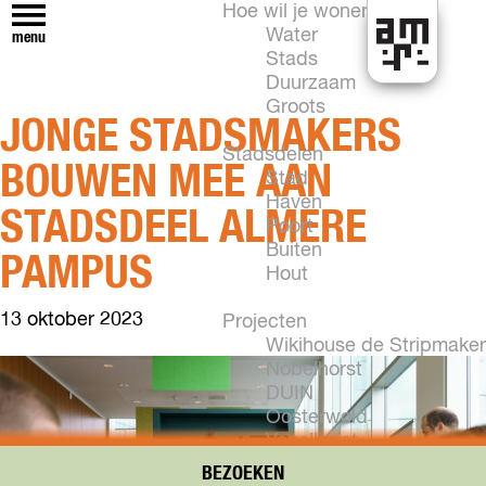
Hoe wil je wonen?
Water
menu
Stads
H
Duurzaam
e
Groots
JONGE STADSMAKERS
t
k
Stadsdelen
BOUWEN MEE AAN
a
Stad
n
Haven
STADSDEEL ALMERE
i
Poort
n
Buiten
PAMPUS
A
Hout
l
13 oktober 2023
m
Projecten
e
Wikihouse de Stripmaker
r
Nobelhorst
e
DUIN
Oosterwold
Vogelhorst
New Brooklyn
BEZOEKEN