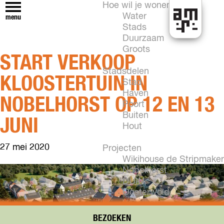
Hoe wil je wonen?
Water
menu
Stads
H
Duurzaam
e
Groots
START VERKOOP
t
k
Stadsdelen
KLOOSTERTUIN IN
a
Stad
n
Haven
NOBELHORST OP 12 EN 13
i
Poort
n
Buiten
JUNI
A
Hout
l
27 mei 2020
m
Projecten
e
Wikihouse de Stripmaker
r
Nobelhorst
e
DUIN
Oosterwold
Vogelhorst
New Brooklyn
BEZOEKEN