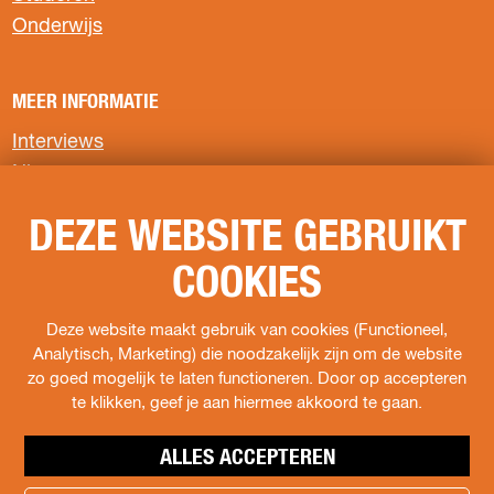
g
g
g
Onderwijs
i
i
i
n
n
n
a
a
a
MEER INFORMATIE
o
o
o
p
p
p
Interviews
F
X
W
Nieuws
a
h
c
a
Privacyverklaring
e
t
DEZE WEBSITE GEBRUIKT
b
s
COOKIES
o
A
VOLG ONS
o
p
k
p
F
I
s
Deze website maakt gebruik van cookies (Functioneel,
a
n
o
Analytisch, Marketing) die noodzakelijk zijn om de website
c
s
c
zo goed mogelijk te laten functioneren. Door op accepteren
e
t
i
te klikken, geef je aan hiermee akkoord te gaan.
b
a
a
o
g
l
ALLES ACCEPTEREN
o
r
s