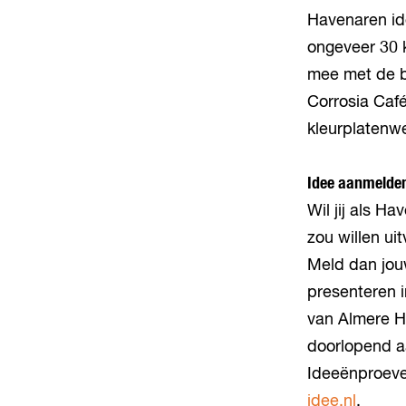
Havenaren ide
ongeveer 30 k
mee met de bi
Corrosia Café
kleurplatenwe
Idee aanmelde
Wil jij als H
zou willen ui
Meld dan jou
presenteren i
van Almere Ha
doorlopend a
Ideeënproever
idee.nl
.