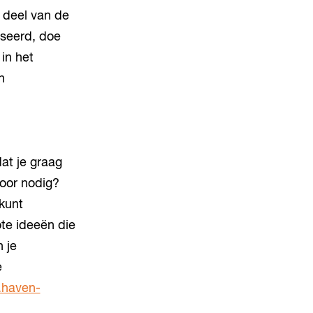
 deel van de
iseerd, doe
in het
n
at je graag
voor nodig?
kunt
te ideeën die
 je
e
haven-