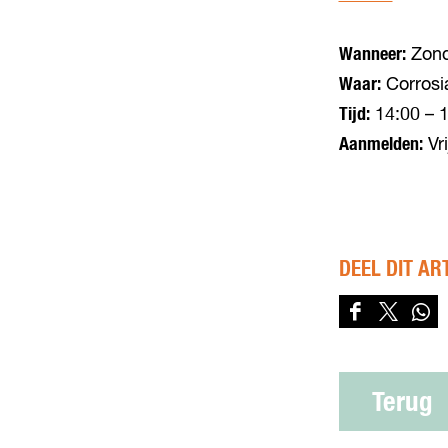
Wanneer:
Zond
Waar:
Corrosi
Tijd:
14:00 – 1
Aanmelden:
Vri
DEEL DIT AR
D
D
D
e
e
e
e
e
e
l
l
l
Terug
d
d
d
e
e
e