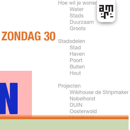
Hoe wil je wonen?
Water
Stads
H
Duurzaam
e
Groots
 ZONDAG 30
t
k
Stadsdelen
a
Stad
n
Haven
i
Poort
n
Buiten
A
Hout
l
m
Projecten
e
Wikihouse de Stripmaker
r
Nobelhorst
e
DUIN
Oosterwold
Vogelhorst
New Brooklyn