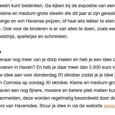
eën kunt bedenken. Ga kijken bij de expositie van een
leine en medium-grote ideeën die dit jaar al zijn gereal
ngo en win Havense-prijzen, of haal iets lekker te eten 
. Ook voor de kinderen is er van alles te doen, zoals ee
dstrijd, spelletjes en schminken.
n
avenaar nog meer van je dorp maken en heb je een idee d
tvoeren in Haven? En heb je daar meer dan 5.000 euro 
w idee aan voor donderdag 20 oktober zodat je je idee 
n Corrosia op zondag 30 oktober. Kleine en medium-gro
ven een nog fijnere, mooiere en betere plek maken kun
anmelden, deze worden regelmatig beoordeeld door d
s van Havenidee. Stuur je idee in via de website
www.