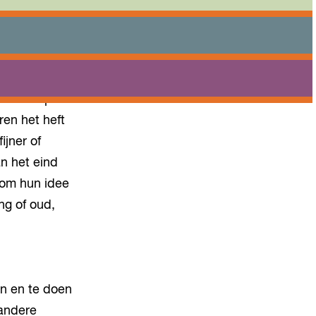
Praktisch
Onderwijs
Sport
Bezoeken
Bereikbaarheid
n Je Dorp-
en het heft
ijner of
n het eind
 om hun idee
ng of oud,
en en te doen
 andere