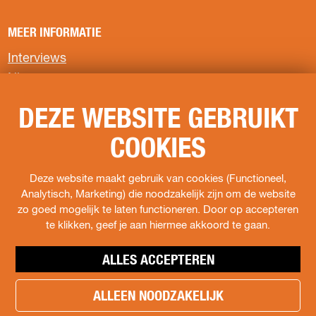
n
n
n
a
a
a
MEER INFORMATIE
o
o
o
p
p
p
Interviews
F
X
W
Nieuws
a
h
c
a
Privacyverklaring
e
t
DEZE WEBSITE GEBRUIKT
b
s
COOKIES
o
A
VOLG ONS
o
p
k
p
F
I
s
Deze website maakt gebruik van cookies (Functioneel,
a
n
o
Analytisch, Marketing) die noodzakelijk zijn om de website
c
s
c
zo goed mogelijk te laten functioneren. Door op accepteren
e
t
i
te klikken, geef je aan hiermee akkoord te gaan.
b
a
a
o
g
l
ALLES ACCEPTEREN
o
r
s
k
a
.
ALLEEN NOODZAKELIJK
h
H
m
t