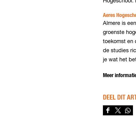
Hogeschool. 
Aeres Hogesch
Almere is een 
groenste hog
toekomst en d
de studies ri
je wat het be
Meer informati
DEEL DIT AR
D
D
D
e
e
e
e
e
e
l
l
l