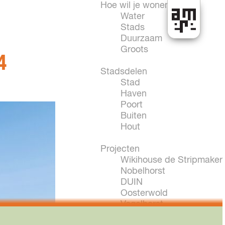
Hoe wil je wonen?
Water
Stads
H
Duurzaam
e
Groots
4
t
k
Stadsdelen
a
Stad
n
Haven
i
Poort
n
Buiten
A
Hout
l
m
Projecten
e
Wikihouse de Stripmaker
r
Nobelhorst
e
DUIN
Oosterwold
Vogelhorst
New Brooklyn