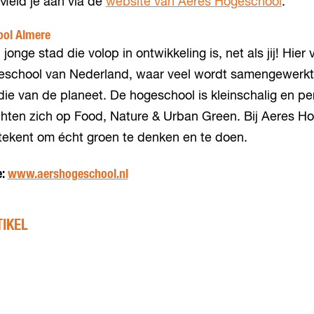
Meld je aan via de
website van Aeres Hogeschool
.
ool Almere
jonge stad die volop in ontwikkeling is, net als jij! Hier 
eschool van Nederland, waar veel wordt samengewerkt
ie van de planeet. De hogeschool is kleinschalig en per
chten zich op Food, Nature & Urban Green. Bij Aeres Ho
tekent om écht groen te denken en te doen.
e:
www.aershogeschool.nl
TIKEL