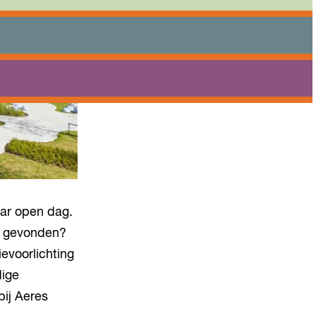
Praktisch
Onderwijs
Sport
Bezoeken
Bereikbaarheid
aar open dag.
ng gevonden?
evoorlichting
dige
bij Aeres