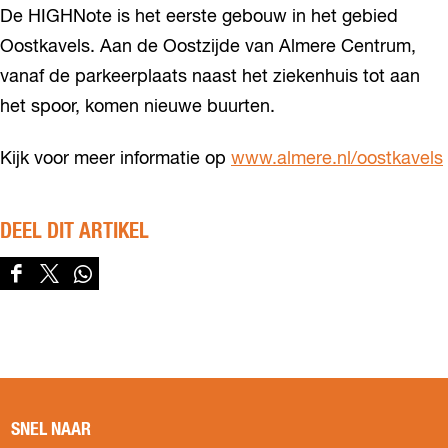
De HIGHNote is het eerste gebouw in het gebied
Oostkavels. Aan de Oostzijde van Almere Centrum,
vanaf de parkeerplaats naast het ziekenhuis tot aan
het spoor, komen nieuwe buurten.
Kijk voor meer informatie op
www.almere.nl/oostkavels
DEEL DIT ARTIKEL
D
D
D
e
e
e
e
e
e
l
l
l
d
d
d
e
e
e
z
z
z
SNEL NAAR
e
e
e