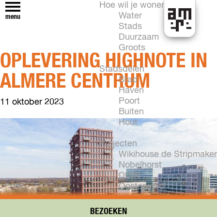
Hoe wil je wonen?
Water
menu
Stads
H
Duurzaam
e
Groots
OPLEVERING HIGHNOTE IN
t
k
Stadsdelen
ALMERE CENTRUM
a
Stad
n
Haven
i
Poort
11 oktober 2023
n
Buiten
A
Hout
l
m
Projecten
e
Wikihouse de Stripmaker
r
Nobelhorst
e
DUIN
Oosterwold
Vogelhorst
New Brooklyn
BEZOEKEN