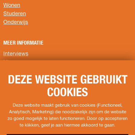
p
p
p
Wonen
a
a
a
Studeren
g
g
g
Onderwijs
i
i
i
n
n
n
a
a
a
MEER INFORMATIE
o
o
o
p
p
p
Interviews
F
X
W
Nieuws
a
h
c
a
Privacyverklaring
e
t
DEZE WEBSITE GEBRUIKT
b
s
COOKIES
o
A
VOLG ONS
o
p
k
p
Deze website maakt gebruik van cookies (Functioneel,
F
I
s
Analytisch, Marketing) die noodzakelijk zijn om de website
a
n
o
zo goed mogelijk te laten functioneren. Door op accepteren
c
s
c
te klikken, geef je aan hiermee akkoord te gaan.
e
t
i
b
a
a