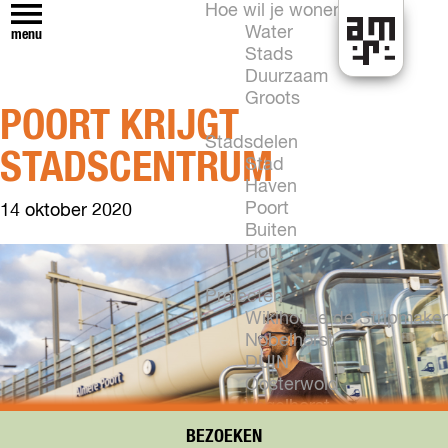
Hoe wil je wonen?
Water
menu
Stads
H
Duurzaam
e
Groots
POORT KRIJGT
t
k
Stadsdelen
STADSCENTRUM
a
Stad
n
Haven
i
Poort
14 oktober 2020
n
Buiten
A
Hout
l
m
Projecten
e
Wikihouse de Stripmaker
r
Nobelhorst
e
DUIN
Oosterwold
Vogelhorst
New Brooklyn
BEZOEKEN