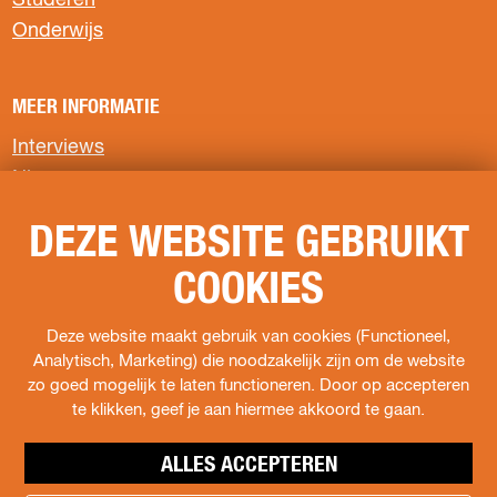
Studeren
g
g
g
Onderwijs
i
i
i
n
n
n
a
a
a
MEER INFORMATIE
o
o
o
p
p
p
Interviews
F
X
W
Nieuws
a
h
c
a
Privacyverklaring
e
t
DEZE WEBSITE GEBRUIKT
b
s
COOKIES
o
A
VOLG ONS
o
p
k
p
Deze website maakt gebruik van cookies (Functioneel,
F
I
s
Analytisch, Marketing) die noodzakelijk zijn om de website
a
n
o
zo goed mogelijk te laten functioneren. Door op accepteren
c
s
c
te klikken, geef je aan hiermee akkoord te gaan.
e
t
i
b
a
a
o
g
l
ALLES ACCEPTEREN
o
r
s