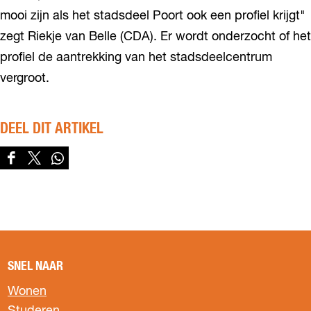
mooi zijn als het stadsdeel Poort ook een profiel krijgt"
zegt Riekje van Belle (CDA). Er wordt onderzocht of het
profiel de aantrekking van het stadsdeelcentrum
vergroot.
DEEL DIT ARTIKEL
D
D
D
e
e
e
e
e
e
l
l
l
d
d
d
e
e
e
z
z
z
SNEL NAAR
e
e
e
p
p
p
Wonen
a
a
a