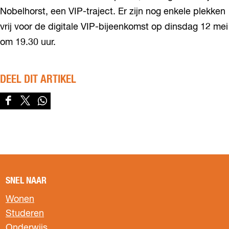
Nobelhorst, een VIP-traject. Er zijn nog enkele plekken
vrij voor de digitale VIP-bijeenkomst op dinsdag 12 mei
om 19.30 uur.
DEEL DIT ARTIKEL
D
D
D
e
e
e
e
e
e
l
l
l
d
d
d
e
e
e
z
z
z
SNEL NAAR
e
e
e
p
p
p
Wonen
a
a
a
Studeren
g
g
g
Onderwijs