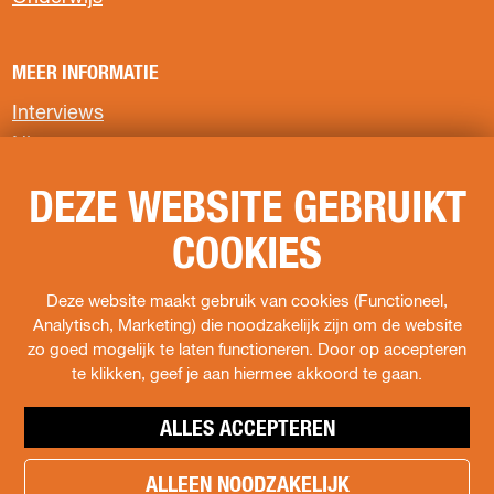
i
i
i
n
n
n
a
a
a
MEER INFORMATIE
o
o
o
p
p
p
Interviews
F
X
W
Nieuws
a
h
c
a
Privacyverklaring
e
t
DEZE WEBSITE GEBRUIKT
b
s
COOKIES
o
A
VOLG ONS
o
p
k
p
F
I
s
Deze website maakt gebruik van cookies (Functioneel,
a
n
o
Analytisch, Marketing) die noodzakelijk zijn om de website
c
s
c
zo goed mogelijk te laten functioneren. Door op accepteren
e
t
i
te klikken, geef je aan hiermee akkoord te gaan.
b
a
a
o
g
l
ALLES ACCEPTEREN
o
r
s
k
a
.
ALLEEN NOODZAKELIJK