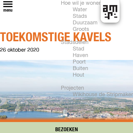
Hoe wil je wonen?
Water
menu
Stads
H
Duurzaam
e
Groots
TOEKOMSTIGE KAVELS
t
k
Stadsdelen
a
Stad
26 oktober 2020
n
Haven
i
Poort
n
Buiten
A
Hout
l
m
Projecten
e
Wikihouse de Stripmaker
r
Nobelhorst
e
DUIN
Oosterwold
Vogelhorst
New Brooklyn
BEZOEKEN