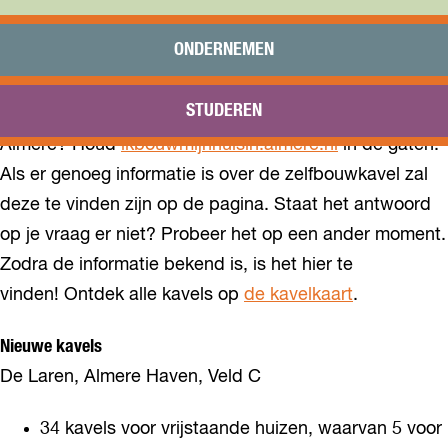
Praktisch
Onderwijs
ONDERNEMEN
Sport
Benieuwd naar de verkoopplaning of belangrijke
Bezoeken
STUDEREN
Bereikbaarheid
verkoopinformatie over nieuwe zelfbouwkavels in
Almere? Houd
ikbouwmijnhuisin.almere.nl
in de gaten.
Als er genoeg informatie is over de zelfbouwkavel zal
deze te vinden zijn op de pagina. Staat het antwoord
op je vraag er niet? Probeer het op een ander moment.
Zodra de informatie bekend is, is het hier te
vinden! Ontdek alle kavels op
de kavelkaart
.
Nieuwe kavels
De Laren, Almere Haven, Veld C
34 kavels voor vrijstaande huizen, waarvan 5 voor