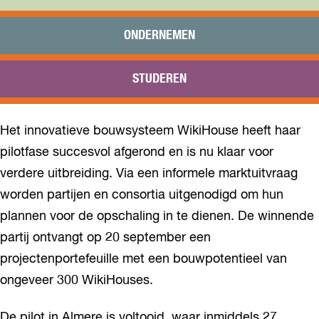
Praktisch
Onderwijs
ONDERNEMEN
Sport
Bezoeken
STUDEREN
Bereikbaarheid
Het innovatieve bouwsysteem WikiHouse heeft haar
pilotfase succesvol afgerond en is nu klaar voor
verdere uitbreiding. Via een informele marktuitvraag
worden partijen en consortia uitgenodigd om hun
plannen voor de opschaling in te dienen. De winnende
partij ontvangt op 20 september een
projectenportefeuille met een bouwpotentieel van
ongeveer 300 WikiHouses.
De pilot in Almere is voltooid, waar inmiddels 27