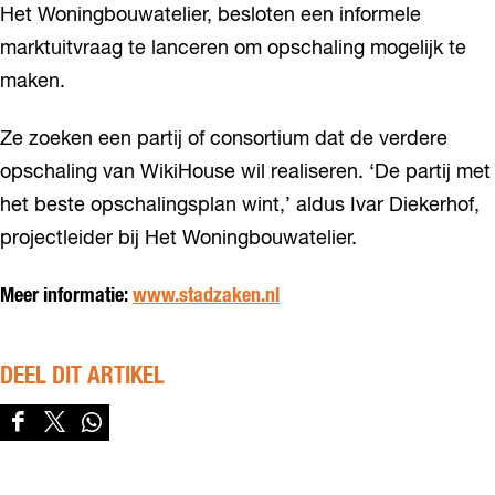
Het Woningbouwatelier, besloten een informele
marktuitvraag te lanceren om opschaling mogelijk te
maken.
Ze zoeken een partij of consortium dat de verdere
opschaling van WikiHouse wil realiseren. ‘De partij met
het beste opschalingsplan wint,’ aldus Ivar Diekerhof,
projectleider bij Het Woningbouwatelier.
Meer informatie:
www.stadzaken.nl
DEEL DIT ARTIKEL
D
D
D
e
e
e
e
e
e