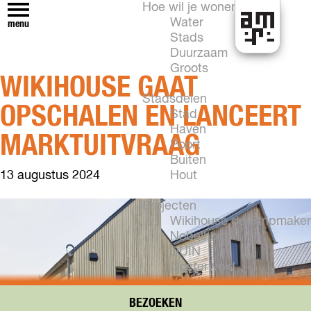
Hoe wil je wonen?
Water
menu
Stads
H
Duurzaam
e
Groots
WIKIHOUSE GAAT
t
k
Stadsdelen
OPSCHALEN EN LANCEERT
a
Stad
n
Haven
MARKTUITVRAAG
i
Poort
n
Buiten
A
13 augustus 2024
Hout
l
m
Projecten
e
Wikihouse de Stripmaker
r
Nobelhorst
e
DUIN
Oosterwold
Vogelhorst
New Brooklyn
BEZOEKEN