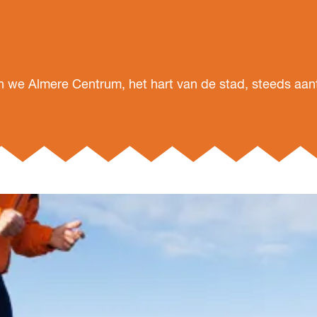
 we Almere Centrum, het hart van de stad, steeds aant
.