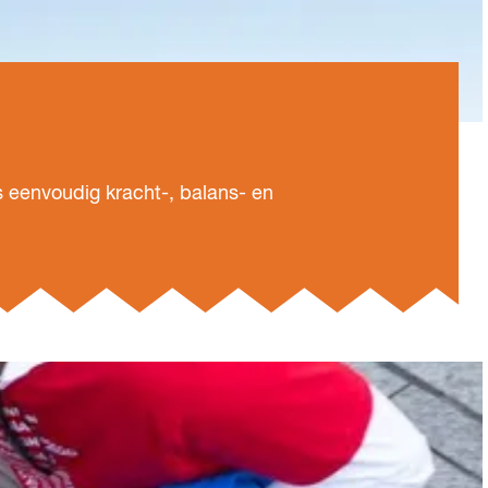
s eenvoudig kracht-, balans- en