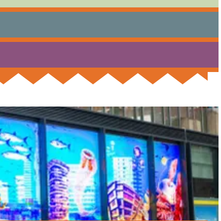
Praktisch
Onderwijs
Sport
nnenkort verhuist naar Almere DUIN.
Bezoeken
Bereikbaarheid