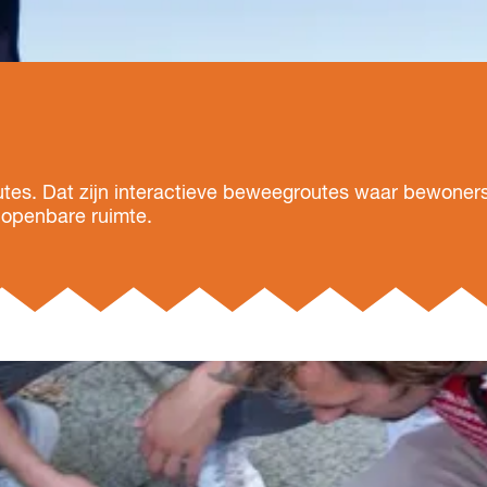
outes. Dat zijn interactieve beweegroutes waar bewoner
 openbare ruimte.