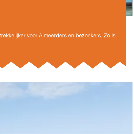
rekkelijker voor Almeerders en bezoekers. Zo is