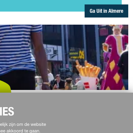
Ga Uit in Almere
IES
Ontdek
lijk zijn om de website
rmee akkoord te gaan.