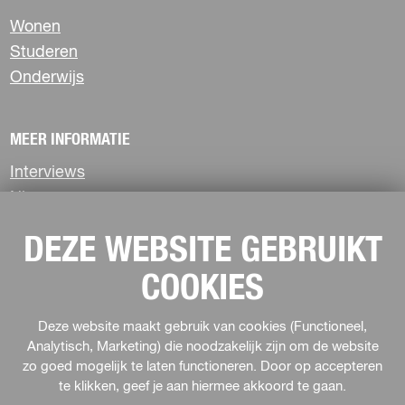
e
e
e
p
p
p
Wonen
a
a
a
Studeren
g
g
g
Onderwijs
i
i
i
n
n
n
a
a
a
MEER INFORMATIE
o
o
o
p
p
p
Interviews
F
X
W
Nieuws
a
h
c
a
Privacyverklaring
e
t
DEZE WEBSITE GEBRUIKT
b
s
COOKIES
o
A
VOLG ONS
o
p
k
p
F
Deze website maakt gebruik van cookies (Functioneel,
I
s
a
Analytisch, Marketing) die noodzakelijk zijn om de website
n
o
zo goed mogelijk te laten functioneren. Door op accepteren
c
s
c
e
t
te klikken, geef je aan hiermee akkoord te gaan.
i