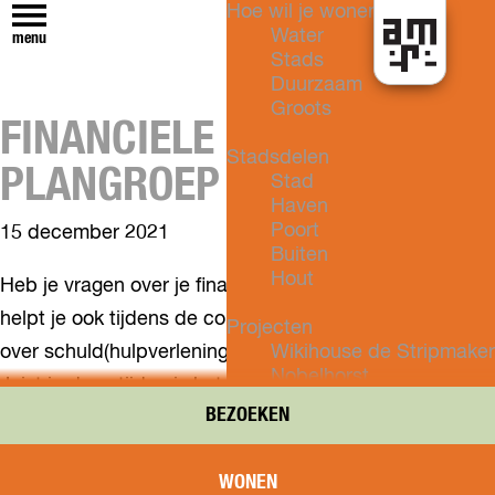
Hoe wil je wonen?
Water
menu
Stads
H
Duurzaam
e
Groots
FINANCIELE HULP VAN
t
k
Stadsdelen
PLANGROEP
a
Stad
n
Haven
i
Poort
15 december 2021
n
Buiten
A
Hout
Heb je vragen over je financiële situatie? PLANgroep
l
helpt je ook tijdens de coronacrisis met jouw vragen
m
Projecten
e
over schuld(hulpverlening) en andere financiële zaken.
Wikihouse de Stripmaker
r
Nobelhorst
Juist in deze tijden is het belangrijk niet te wachten
e
DUIN
BEZOEKEN
met vragen om hulp of advies! Je kunt je aanmelden
Oosterwold
Vogelhorst
via het contactformulier op
New Brooklyn
WONEN
www.plangroeponline.nl/almere
. PLANgroep neemt