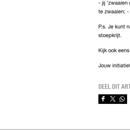
- jij 'zwaaien
te zwaaien; - 
P.s. Je kunt 
stoepkrijt.
Kijk ook een
Jouw initiati
DEEL DIT AR
D
D
D
e
e
e
e
e
e
l
l
l
d
d
d