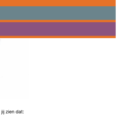
Praktisch
Onderwijs
Sport
Bezoeken
Bereikbaarheid
ij zien dat: