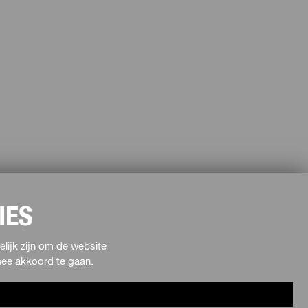
IES
lijk zijn om de website
rmee akkoord te gaan.