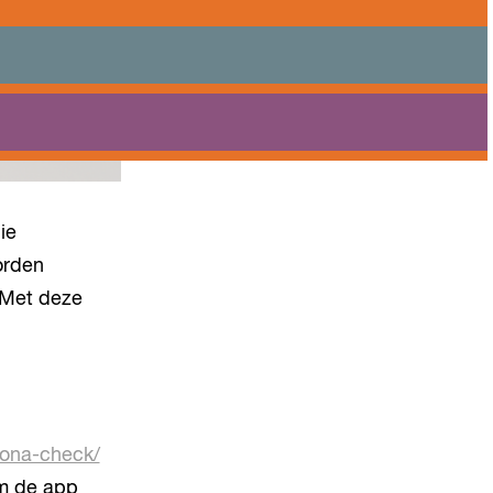
Praktisch
Onderwijs
Sport
Bezoeken
Bereikbaarheid
ie
orden
 Met deze
orona-check/
om de app