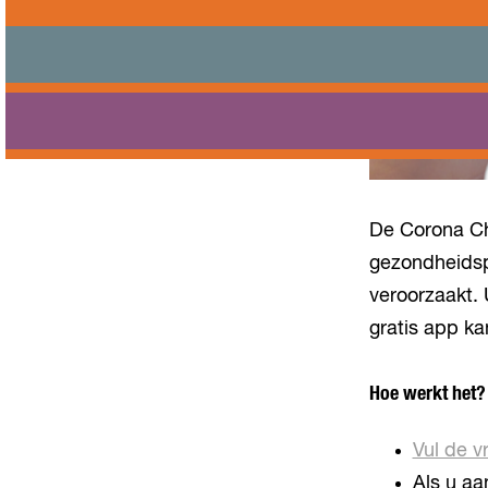
De Corona Ch
gezondheidsp
veroorzaakt.
gratis app k
Hoe werkt het?
Vul de vr
Als u aa