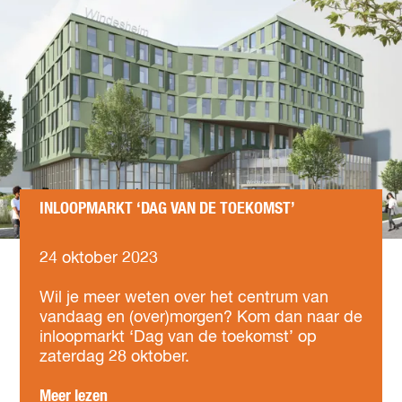
d
2
i
m
0
t
e
2
n
r
4
o
e
d
n
i
S
g
e
i
s
n
s
g
i
R
INLOOPMARKT ‘DAG VAN DE TOEKOMST’
e
a
1
n
7
d
24 oktober 2023
j
I
m
a
n
e
Wil je meer weten over het centrum van
n
l
r
vandaag en (over)morgen? Kom dan naar de
u
o
e
inloopmarkt ‘Dag van de toekomst’ op
a
o
n
zaterdag 28 oktober.
r
p
S
i
m
e
o
Meer lezen